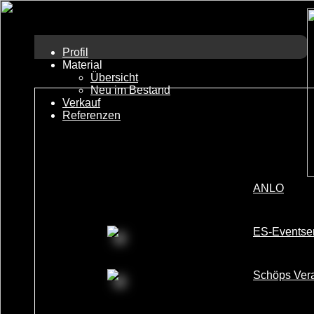
Profil
Material
Übersicht
Neu im Bestand
Verkauf
Referenzen
ANLO
ES-Eventse
Schöps Vera